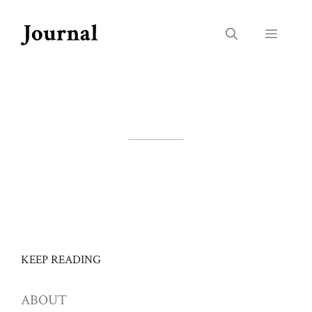
컨
텐
메
츠
로
뉴
건
너
뛰
기
KEEP READING
ABOUT